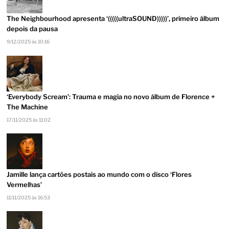
The Neighbourhood apresenta ‘(((((ultraSOUND)))))’, primeiro álbum
depois da pausa
9/12/2025 às 10:16
‘Everybody Scream’: Trauma e magia no novo álbum de Florence +
The Machine
17/11/2025 às 11:02
Jamille lança cartões postais ao mundo com o disco ‘Flores
Vermelhas’
11/11/2025 às 16:53