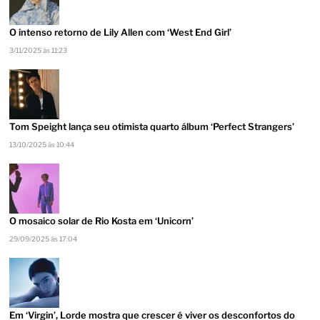
O intenso retorno de Lily Allen com ‘West End Girl’
3/11/2025 às 11:23
Tom Speight lança seu otimista quarto álbum ‘Perfect Strangers’
13/10/2025 às 10:44
O mosaico solar de Rio Kosta em ‘Unicorn’
29/09/2025 às 17:04
Em ‘Virgin’, Lorde mostra que crescer é viver os desconfortos do