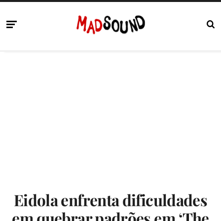
Eidola enfrenta dificuldades
em quebrar padrões em ‘The