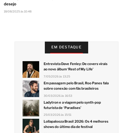
desejo
18/08/2025 às 10:48
EM DESTAQUE
Entrevista Dave Fenley: De covers virais
ao novo álbum ‘Rest of My Life’
7/05/2026 às 13:25
Em passagem pelo Brasil, Roo Panes fala
sobre conexão com fãs brasileiros
30/03/2026 às 16:53
Ladytron e a viagem pelo synth-pop
futurista de ‘Paradises’
25/03/2026 às 15:51
Lollapalooza Brasil 2026: Os 4 melhores
shows do último dia de festival