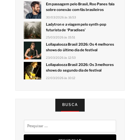
Em passagem pelo Brasil, Roo Panes fala
sobre conexão com fãs brasileiros
30/03/2026 às 16:53
Ladytron e a viagem pelo synth-pop
futurista de ‘Paradises’
25/03/2026 às 15:51
Lollapalooza Brasil 2026: Os 4 melhores
shows do último dia de festival
23/03/2026 às 12:53
Lollapalooza Brasil 2026: Os 3 melhores
shows do segundo dia de festival
22/03/2026 às 10:12
BUSCA
Pesquisar
por: