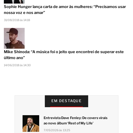
Sophie Hunger lança carta de amor às mulheres: “Precisamos usar
nossa voz e nos amar”
31/08/2018 às 14:18
Mike Shinoda: “A música foi o jeito que encontrei de superar este
último ano”
14/06/2018 às 14:30
EM DESTAQUE
Entrevista Dave Fenley: De covers virais
ao novo álbum ‘Rest of My Life’
7/05/2026 às 13:25