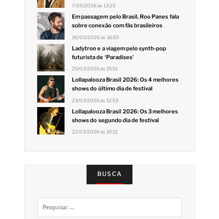
7/05/2026 às 13:25
Em passagem pelo Brasil, Roo Panes fala
sobre conexão com fãs brasileiros
30/03/2026 às 16:53
Ladytron e a viagem pelo synth-pop
futurista de ‘Paradises’
25/03/2026 às 15:51
Lollapalooza Brasil 2026: Os 4 melhores
shows do último dia de festival
23/03/2026 às 12:53
Lollapalooza Brasil 2026: Os 3 melhores
shows do segundo dia de festival
22/03/2026 às 10:12
BUSCA
Pesquisar
por: