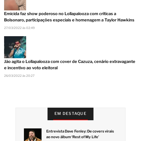
Emicida faz show poderoso no Lollapalooza com críticas a
Bolsonaro, participações especiais e homenagem a Taylor Hawkins
27/03/2022 às 02:49
Jão agita o Lollapalooza com cover de Cazuza, cenário extravagante
e incentivo ao voto eleitoral
26/03/2022 às 20:27
EM DESTAQUE
Entrevista Dave Fenley: De covers virais
ao novo álbum ‘Rest of My Life’