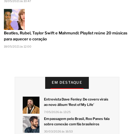
31/05/2021 às 10:47
Beatles, Rubel, Taylor Swift e Mahmundi: Playlist reúne 20 músicas
para aquecer o coração
18/05/2021 às 12:00
EM DESTAQUE
Entrevista Dave Fenley: De covers virais
ao novo álbum ‘Rest of My Life’
7/05/2026 às 13:25
Em passagem pelo Brasil, Roo Panes fala
sobre conexão com fãs brasileiros
30/03/2026 às 16:53