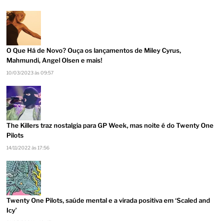
O Que Há de Novo? Ouça os lançamentos de Miley Cyrus,
Mahmundi, Angel Olsen e mais!
10/03/2023 às 09:57
The Killers traz nostalgia para GP Week, mas noite é do Twenty One
Pilots
14/11/2022 às 17:56
Twenty One Pilots, saúde mental e a virada positiva em ‘Scaled and
Icy’