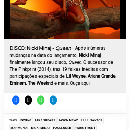
- Após inúmeras
DISCO: Nicki Minaj -
Queen
mudanças na data do lançamento,
Nicki Minaj
finalmente lançou seu disco,
Queen
. O sucessor de
The Pinkprint (2014), traz 19 faixas inéditas com
participações especiais de
Lil Wayne, Ariana Grande,
Eminem, The Weeknd
e mais.
Ouça aqui,
TAGS:
FOXING
JAKE SHEARS
JASON MRAZ
LULU SANTOS
MAHMUNDI
NICKI MINAJ
PASSENGER
RADIO FRONT