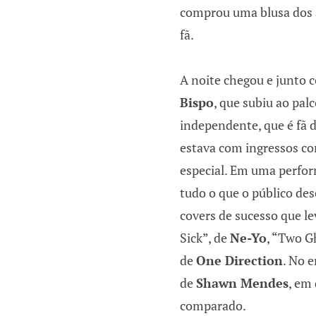
comprou uma blusa dos 
fã.
A noite chegou e junto c
Bispo
, que subiu ao palc
independente, que é fã d
estava com ingressos co
especial. Em uma perfor
tudo o que o público des
covers de sucesso que l
Sick”, de
Ne-Yo
, “Two G
de
One Direction
. No e
de
Shawn Mendes
, em
comparado.