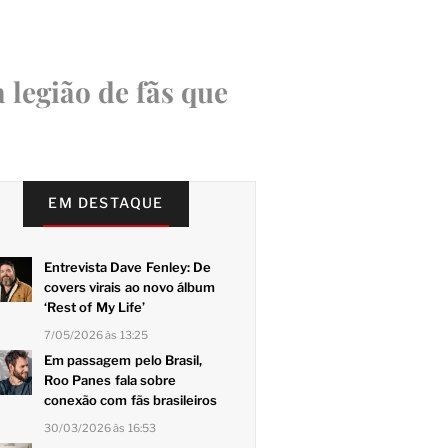
 legião de fãs que
EM DESTAQUE
Entrevista Dave Fenley: De
covers virais ao novo álbum
‘Rest of My Life’
7/05/2026 às 13:25
Em passagem pelo Brasil,
Roo Panes fala sobre
conexão com fãs brasileiros
30/03/2026 às 16:53