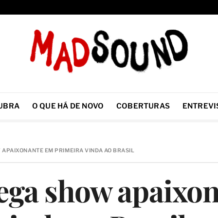
UBRA
O QUE HÁ DE NOVO
COBERTURAS
ENTREVI
APAIXONANTE EM PRIMEIRA VINDA AO BRASIL
rega show apaixo