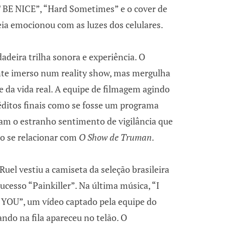
BE NICE”, “Hard Sometimes” e o cover de
eia emocionou com as luzes dos celulares.
adeira trilha sonora e experiência. O
nte imerso num reality show, mas mergulha
e da vida real. A equipe de filmagem agindo
éditos finais como se fosse um programa
m o estranho sentimento de vigilância que
ao se relacionar com
O Show de Truman
.
uel vestiu a camiseta da seleção brasileira
ucesso “Painkiller”. Na última música, “I
OU”, um vídeo captado pela equipe do
ando na fila apareceu no telão. O