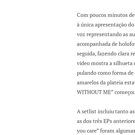
Com poucos minutos de a
à única apresentação do 
voz representando as a
acompanhada de holofote
seguida, fazendo clara r
vídeo mostra a silhueta
pulando como forma de l
amarelos da plateia est
WITHOUT ME” começou 
A setlist incluiu tanto a
as dos três EPs anteriore
you care” foram algumas