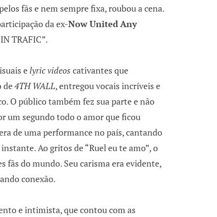
pelos fãs e nem sempre fixa, roubou a cena.
participação da ex-
Now United
Any
IN TRAFIC”.
suais e
lyric videos
cativantes que
o de
4TH WALL
, entregou
vocais incríveis e
o. O público também fez sua parte e não
or um segundo todo o amor que ficou
era de uma performance no país, cantando
instante. Ao gritos de “Ruel eu te amo”, o
es fãs do mundo. Seu carisma era evidente,
iando conexão.
to e intimista, que contou com as