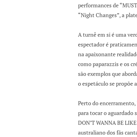
performances de “MUST 
“Night Changes”, a plat
A turnê em si é uma verd
espectador é praticame
na apaixonante realidad
como paparazzis e os cr
são exemplos que aborda
o espetáculo se propõe 
Perto do encerramento, R
para tocar o aguardado s
DON’T WANNA BE LIKE Y
australiano dos fãs cant