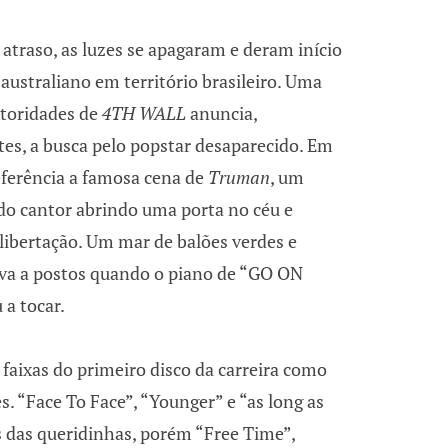
traso, as luzes se apagaram e deram início
australiano em território brasileiro. Uma
utoridades de
4TH WALL
anuncia,
s, a busca pelo popstar desaparecido. Em
eferência a famosa cena de
Truman
, um
 do cantor abrindo uma porta no céu e
ibertação. Um mar de balões verdes e
ava a postos quando o piano de “GO ON
a tocar.
s faixas do primeiro disco da carreira como
s. “Face To Face”, “Younger” e “as long as
 das queridinhas, porém “Free Time”,