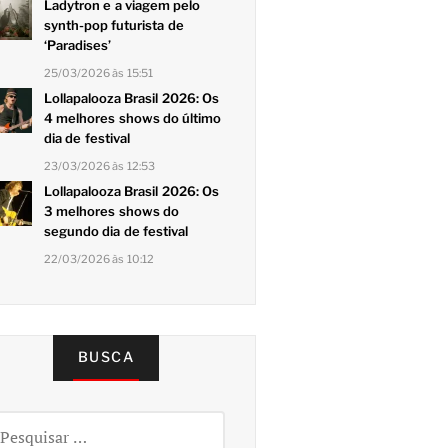
Ladytron e a viagem pelo
synth-pop futurista de
‘Paradises’
25/03/2026 às 15:51
Lollapalooza Brasil 2026: Os
4 melhores shows do último
dia de festival
23/03/2026 às 12:53
Lollapalooza Brasil 2026: Os
3 melhores shows do
segundo dia de festival
22/03/2026 às 10:12
BUSCA
squisar
r: