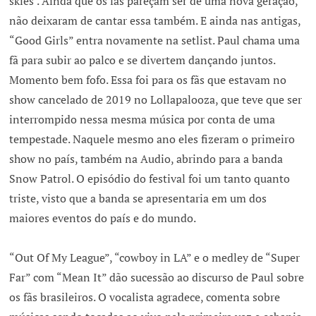
skies’. Ainda que os fãs pareçam ser de uma nova geração,
não deixaram de cantar essa também. E ainda nas antigas,
“Good Girls” entra novamente na setlist. Paul chama uma
fã para subir ao palco e se divertem dançando juntos.
Momento bem fofo. Essa foi para os fãs que estavam no
show cancelado de 2019 no Lollapalooza, que teve que ser
interrompido nessa mesma música por conta de uma
tempestade. Naquele mesmo ano eles fizeram o primeiro
show no país, também na Audio, abrindo para a banda
Snow Patrol. O episódio do festival foi um tanto quanto
triste, visto que a banda se apresentaria em um dos
maiores eventos do país e do mundo.
“Out Of My League”, “cowboy in LA” e o medley de “Super
Far” com “Mean It” dão sucessão ao discurso de Paul sobre
os fãs brasileiros. O vocalista agradece, comenta sobre