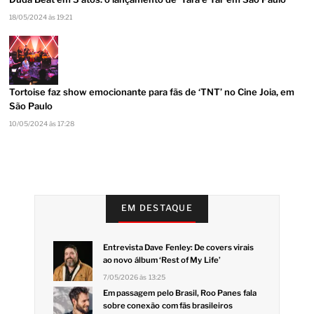
18/05/2024 às 19:21
Tortoise faz show emocionante para fãs de ‘TNT’ no Cine Joia, em
São Paulo
10/05/2024 às 17:28
EM DESTAQUE
Entrevista Dave Fenley: De covers virais
ao novo álbum ‘Rest of My Life’
7/05/2026 às 13:25
Em passagem pelo Brasil, Roo Panes fala
sobre conexão com fãs brasileiros