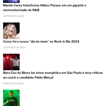
Mariah Carey transforma Allianz Parque em um gigante e
memorável baile de R&B
21/09/2024 às 15:11
Como foi o nosso “dia do meio” no Rock in Rio 2024
20/09/2024 às 18:02
Baco Exu do Blues faz show energético em São Paulo e tece críticas
ao coach e candidato Pablo Marçal
1/09/2024 às 16:53