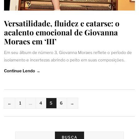
Versatilidade, fluidez e catarse: o
acalento emocional de Giovanna
Moraes em ‘III’
Em seu álbum de número 3, Giovanna Moraes reflete o período de
isolamento e incertezas abrindo o peito em suas composições.
Continue Lendo →
PAGINAÇÃO
←
1
…
4
5
6
→
DE
POSTS
BUSCA