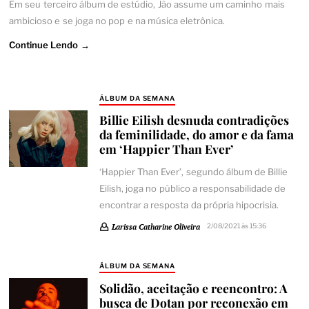
Em seu terceiro álbum de estúdio, Jão assume um caminho mais
ambicioso e se joga no pop e na música eletrônica.
Continue Lendo →
ÁLBUM DA SEMANA
Billie Eilish desnuda contradições
da feminilidade, do amor e da fama
em ‘Happier Than Ever’
‘Happier Than Ever’, segundo álbum de Billie
Eilish, joga no público a responsabilidade de
encontrar a resposta da própria hipocrisia.
Larissa Catharine Oliveira
2/08/2021 às 15:36
ÁLBUM DA SEMANA
Solidão, aceitação e reencontro: A
busca de Dotan por reconexão em