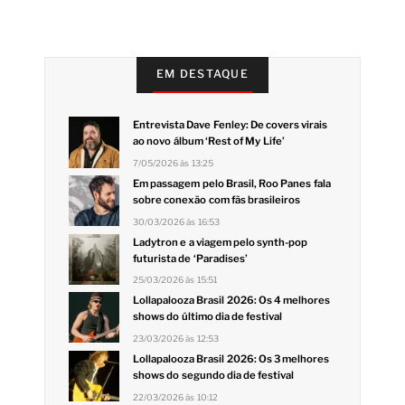
EM DESTAQUE
Entrevista Dave Fenley: De covers virais
ao novo álbum ‘Rest of My Life’
7/05/2026 às 13:25
Em passagem pelo Brasil, Roo Panes fala
sobre conexão com fãs brasileiros
30/03/2026 às 16:53
Ladytron e a viagem pelo synth-pop
futurista de ‘Paradises’
25/03/2026 às 15:51
Lollapalooza Brasil 2026: Os 4 melhores
shows do último dia de festival
23/03/2026 às 12:53
Lollapalooza Brasil 2026: Os 3 melhores
shows do segundo dia de festival
22/03/2026 às 10:12