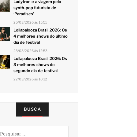
Ladytron e a viagem pelo
synth-pop futurista de
‘Paradises’
25/03/2026 às 15:51
Lollapalooza Brasil 2026: Os
4 melhores shows do último
dia de festival
23/03/2026 às 12:53
Lollapalooza Brasil 2026: Os
3 melhores shows do
segundo dia de festival
22/03/2026 às 10:12
BUSCA
squisar
r: