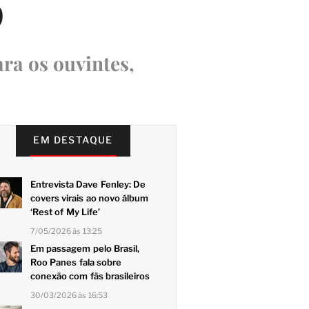
p
ra os ouvintes,
EM DESTAQUE
Entrevista Dave Fenley: De
covers virais ao novo álbum
‘Rest of My Life’
7/05/2026 às 13:25
Em passagem pelo Brasil,
Roo Panes fala sobre
conexão com fãs brasileiros
30/03/2026 às 16:53