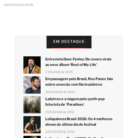
24/04/2024 às 15:36
EM DESTAQUE
Entrevista Dave Fenley: De covers virais
ao novo álbum ‘Rest of My Life’
7/05/2026 às 13:25
Em passagem pelo Brasil, Roo Panes fala
sobre conexão com fãs brasileiros
30/03/2026 às 16:53
Ladytron e a viagem pelo synth-pop
futurista de ‘Paradises’
25/03/2026 às 15:51
Lollapalooza Brasil 2026: Os 4 melhores
shows do último dia de festival
23/03/2026 às 12:53