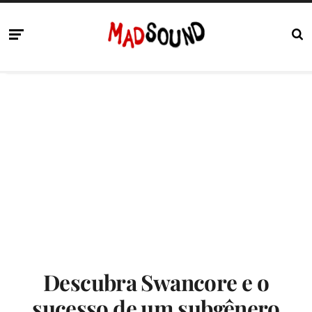
Descubra Swancore e o
sucesso de um subgênero