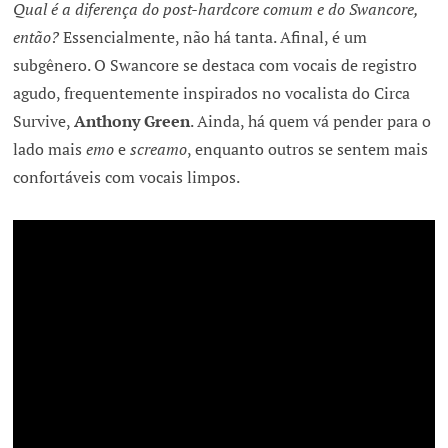
Qual é a diferença do post-hardcore comum e do Swancore,
então?
Essencialmente, não há tanta. Afinal, é um
subgênero. O Swancore se destaca com vocais de registro
agudo, frequentemente inspirados no vocalista do Circa
Survive,
Anthony Green
. Ainda, há quem vá pender para o
lado mais
emo
e
screamo
, enquanto outros se sentem mais
confortáveis com vocais limpos.