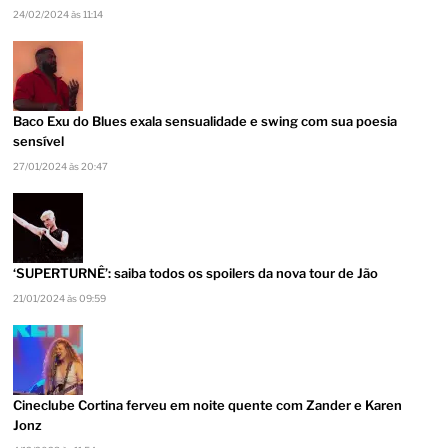
24/02/2024 às 11:14
Baco Exu do Blues exala sensualidade e swing com sua poesia
sensível
27/01/2024 às 20:47
‘SUPERTURNÊ’: saiba todos os spoilers da nova tour de Jão
21/01/2024 às 09:59
Cineclube Cortina ferveu em noite quente com Zander e Karen
Jonz