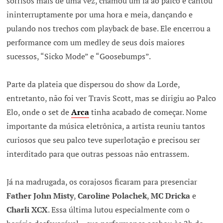
sorrisos mais de uma vez, chamou um fã ao palco e cantou
ininterruptamente por uma hora e meia, dançando e
pulando nos trechos com playback de base. Ele encerrou a
performance com um medley de seus dois maiores
sucessos, “Sicko Mode” e “Goosebumps”.
Parte da plateia que dispersou do show da Lorde,
entretanto, não foi ver Travis Scott, mas se dirigiu ao Palco
Elo, onde o set de
Arca
tinha acabado de começar. Nome
importante da música eletrônica, a artista reuniu tantos
curiosos que seu palco teve superlotação e precisou ser
interditado para que outras pessoas não entrassem.
Já na madrugada, os corajosos ficaram para presenciar
Father John Misty
,
Caroline Polachek
,
MC Dricka
e
Charli XCX
. Essa última lutou especialmente com o