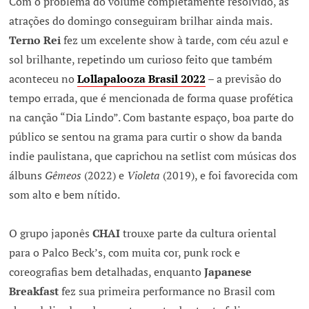
Com o problema do volume completamente resolvido, as
atrações do domingo conseguiram brilhar ainda mais.
Terno Rei
fez um excelente show à tarde, com céu azul e
sol brilhante, repetindo um curioso feito que também
aconteceu no
Lollapalooza Brasil 2022
– a previsão do
tempo errada, que é mencionada de forma quase profética
na canção “Dia Lindo”. Com bastante espaço, boa parte do
público se sentou na grama para curtir o show da banda
indie paulistana, que caprichou na setlist com músicas dos
álbuns
Gêmeos
(2022) e
Violeta
(2019), e foi favorecida com
som alto e bem nítido.
O grupo japonês
CHAI
trouxe parte da cultura oriental
para o Palco Beck’s, com muita cor, punk rock e
coreografias bem detalhadas, enquanto
Japanese
Breakfast
fez sua primeira performance no Brasil com