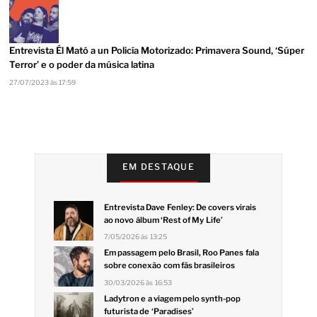
Entrevista Él Mató a un Policía Motorizado: Primavera Sound, ‘Súper
Terror’ e o poder da música latina
27/07/2023 às 17:59
EM DESTAQUE
Entrevista Dave Fenley: De covers virais
ao novo álbum ‘Rest of My Life’
7/05/2026 às 13:25
Em passagem pelo Brasil, Roo Panes fala
sobre conexão com fãs brasileiros
30/03/2026 às 16:53
Ladytron e a viagem pelo synth-pop
futurista de ‘Paradises’